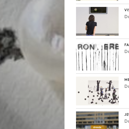
VI
Da
FA
Da
M
Da
J
Da