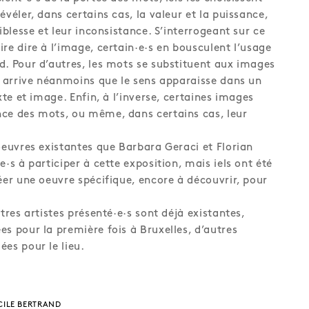
évéler, dans certains cas, la valeur et la puissance,
aiblesse et leur inconsistance. S’interrogeant sur ce
re dire à l’image, certain·e·s en bousculent l’usage
d. Pour d’autres, les mots se substituent aux images
Il arrive néanmoins que le sens apparaisse dans un
exte et image. Enfin, à l’inverse, certaines images
ce des mots, ou même, dans certains cas, leur
oeuvres existantes que Barbara Geraci et Florian
e·s à participer à cette exposition, mais iels ont été
éer une oeuvre spécifique, encore à découvrir, pour
utres artistes présenté·e·s sont déjà existantes,
s pour la première fois à Bruxelles, d’autres
es pour le lieu.
UCILE BERTRAND