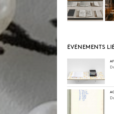
AF
Da
AC
Da