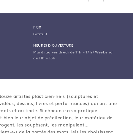
PRIX
Gratuit
HEURES D'OUVERTURE
Mardi au vendredi de 11h > 17h / Weekend
de 11h > 18h
ouze artistes plasticien·ne·s (sculptures et
 vidéos, dessins, livres et performances) qui ont une
 mots et au texte. Si chacun·e a sa pratique
t bien leur objet de prédilection, leur matériau de
errogent, les soupèsent, les manipulent…
ient·e·s de la portée des mots, iels les choisissent