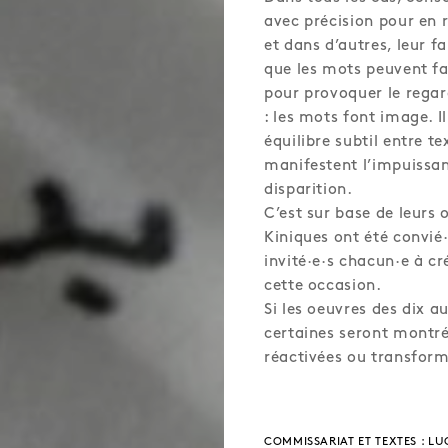
avec précision pour en r
et dans d’autres, leur f
que les mots peuvent fai
pour provoquer le regar
: les mots font image. 
équilibre subtil entre t
manifestent l’impuissan
disparition.
C’est sur base de leurs 
Kiniques ont été convié·
invité·e·s chacun·e à cr
cette occasion.
Si les oeuvres des dix a
certaines seront montrée
réactivées ou transformé
COMMISSARIAT ET TEXTES : L