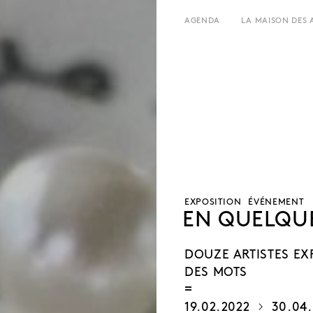
AGENDA
LA MAISON DES 
LE LIEU
HORAIRES ET ADRESSE
HISTOIRE
TARIFS ET RÉSERVATION
LOCATIONS
ÉQUIPE ET CONTACTS
L’ESTAMINET
ARTISTES
PRESSE
PARTENAIRES
EXPOSITION
ÉVÉNEMENT
EN QUELQU
DOUZE ARTISTES EX
DES MOTS
19.02.2022
30.04.