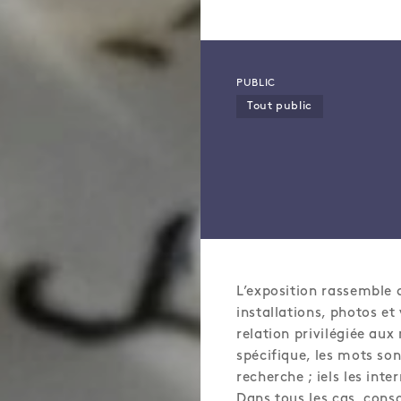
PUBLIC
Tout public
L’exposition rassemble d
installations, photos et
relation privilégiée aux
spécifique, les mots son
recherche ; iels les int
Dans tous les cas, consc