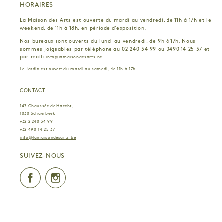
HORAIRES
La Maison des Arts est ouverte du mardi au vendredi, de 11h à 17h et le
weekend, de 11h à 18h, en période d’exposition.
Nos bureaux sont ouverts du lundi au vendredi, de 9h à 17h. Nous
sommes joignables par téléphone au 02 240 34 99 ou 0490 14 25 37 et
par mail:
info@lamaisondesarts.be
Le Jardin est ouvert du mardi au samedi, de 11h à 17h.
CONTACT
147 Chaussée de Haecht,
1030 Schaerbeek
+32 2 240 34 99
+32 490 14 25 37
info@lamaisondesarts.be
SUIVEZ-NOUS
Facebook
Instagram