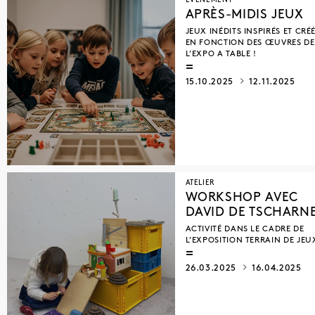
ÉVÉNEMENT
ENFANTS
ANNE DE ROO
JEAN-FRANÇOIS D’OR
APRÈS-MIDIS JEUX
TOUT PUBLIC
TATIANA WOLSKA
JOKE HANSEN
JEUX INÉDITS INSPIRÉS ET CRÉ
MARIE ROSEN
JEAN-MARIE BYTEBIER
EN FONCTION DES ŒUVRES DE
LIESBETH VAN HEUVERSWIJN
BROGNON ROLLIN
L’EXPO A TABLE !
LUCILE BERTRAND
CINDY WRIGHT
15.10.2025
12.11.2025
JACQUELINE MESMAEKER
CRISTINA GARRIDO
RITSART GOBYN
ELODIE ANTOINE
STEPHAN BALLEUX
DANIEL LOCUS
SYLVIE EYBERG
MARCELLINE DELBECQ
STEFANA MCCLURE
FLORIAN KINIQUES
ON KAWARA
GODELIEVE VANDAMME
BARBARA GERACI
CHANTAL MAES
ATELIER
WORKSHOP AVEC
EIRENE EFSTATHIOU
PIERRE BURAGLIO
DAVID DE TSCHARN
LUCILE BERTRAND
KATHERINE LONGLY
ACTIVITÉ DANS LE CADRE DE
CÉCILE HUPIN
LAURENT QUILLET
L’EXPOSITION TERRAIN DE JEU
SAHAR SAÂDAOUI
JUAN D'OULTREMONT
CLAUDE VIALLAT
L'HEURE ATELIER
26.03.2025
16.04.2025
BARBARA IWEINS
CÔME LEQUIN
YVES GOBART
MARIE VAN ELDER
VINCENT SOLHEID
ROMAN OPALKA