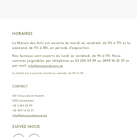
HORAIRES
La Maison des Arts est ouverte du mardi au vendredi, de 11h à 17h et le
weekend, de 11h à 18h, en période d’exposition.
Nos bureaux sont ouverts du lundi au vendredi, de 9h à 17h. Nous
sommes joignables par téléphone au 02 240 34 99 ou 0490 14 25 37 et
par mail:
info@lamaisondesarts.be
Le Jardin est ouvert du mardi au samedi, de 11h à 17h.
CONTACT
147 Chaussée de Haecht,
1030 Schaerbeek
+32 2 240 34 99
+32 490 14 25 37
info@lamaisondesarts.be
SUIVEZ-NOUS