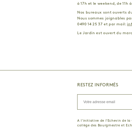
ANDREI MOLODKIN
MARIE SOMME
à 17h et le weekend, de 11h à
ANN VERONICA JANSSENS
ADRIEN LUCCA
Nos bureaux sont ouverts du 
OHME
ARIANE LOZE
Nous sommes joignables par
ELLEN DHONDT
BENJAMIN INST
0490 14 25 37 et par mail:
in
SAM DE BUYSERE
SHINO MATSU
Le Jardin est ouvert du mard
MAO WHU
XAVIER DUFFA
CHRISTOPHE TERLINDEN
DENICOLAI & 
DAVID DE TSCHARNER
MYRIAM HORN
SÉBASTIEN ALOUF
PAUL GÉRARD
BOARD GAME CAMPUS & ARBA-ESA
ANNE SEDEL
AURÉLIEN GOUBAU
PATRIMOINE À 
RESTEZ INFORMÉS
A l’initiative de l’Echevin de l
collège des Bourgmestre et Ec