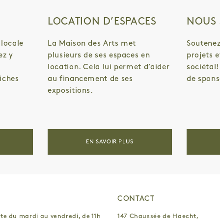
S DIORD
HUGHES DUBUISSON
5 > 9 ANS
LOCATION D’ESPACES
ARLETTE VERMEIREN
+5
NOUS 
LLAM
VOID
3+
 locale
RT
La Maison des Arts met
ANNE DE ROO
6 > 12 ANS (ACCOMPAGNÉ)
Soutenez
MARIE ROSEN
20 > 35 ANS
ez y
plusieurs de ses espaces en
projets 
LIN
LUCILE BERTRAND
ADULTES
location. Cela lui permet d’aider
sociétal
RIDO
RITSART GOBYN
7 > 12 ANS
iches
au financement de ses
de spons
SYLVIE EYBERG
8+
expositions.
QUES
ON KAWARA
6 > 12 ANS
S
EIRENE EFSTATHIOU
ASSOCIATIONS
NGLY
CÉCILE HUPIN
ECOLES
REMONT
CLAUDE VIALLAT
FAMILLE
EN SAVOIR PLUS
YVES GOBART
8 > 12 ANS
A
BRUNO D'ALIMONTE
6+
NNOR
MONICA GIRON
ENFANTS
S & JOSEPH HOGAN
YASMINA ASSBANE
TOUT PUBLIC
-MENCHERO
LOUP LEJEUNE
CONTACT
ET
CAROLE LOUIS
AU
LUCIEN PELEN
te du mardi au vendredi, de 11h
147 Chaussée de Haecht,