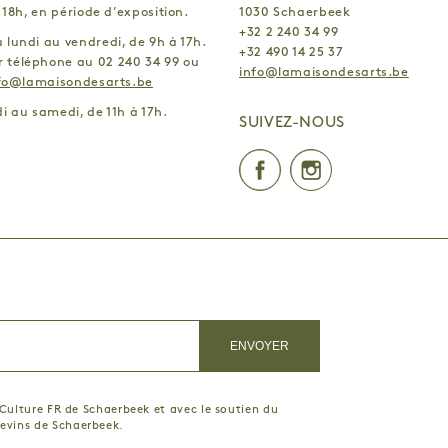
R
LIEVEN DE BOECK
 18h, en période d’exposition.
1030 Schaerbeek
MICHEL MAZZONI
+32 2 240 34 99
lundi au vendredi, de 9h à 17h.
+32 490 14 25 37
NICOLAS KOZAKIS
 téléphone au 02 240 34 99 ou
info@lamaisondesarts.be
ALLÉ
SHERVIN SHEIKH REZAEI
fo@lamaisondesarts.be
URA
ZHIXIN ANGUS LIAO
i au samedi, de 11h à 17h.
SUIVEZ-NOUS
UT
ANNA MANCUSO
PROVOOST
EVA EVRARD
Facebook
Instagr
ARD
BENOÎT BASTIN
LOUISE LIMONTAS
FRÉDÉRIC BIESMANS
ROULETTES
ROMANE ISKARIA
a Culture FR de Schaerbeek et avec le soutien du
hevins de Schaerbeek.