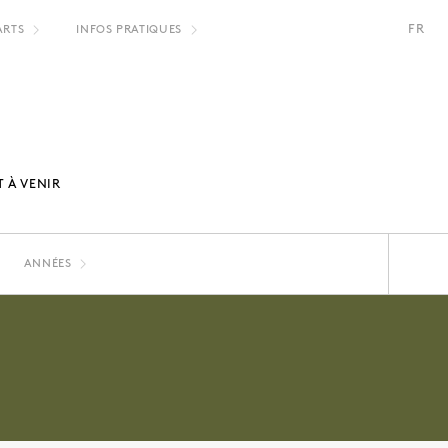
FR
ARTS
INFOS PRATIQUES
EN
NL
 À VENIR
ANNÉES
MARIN KASIMIR
2024
2023
TOOS VAN LIER
2020
2019
THOMAS CHABLE
2016
2015
DOMINIQUE VAN DEN BERGH
2012
2011
BÉNÉDICTE HENDERICK
2008
2007
AURORE DE HEUSCH
STÉPHANIE CARLIER