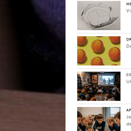
ME
Vi
D
Da
CI
Un
AP
Je
de