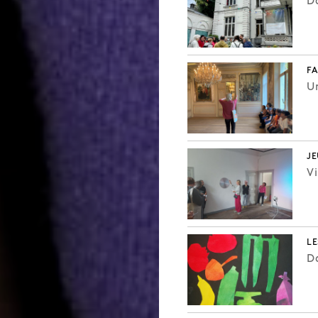
Da
F
Un
J
Vi
LE
Da