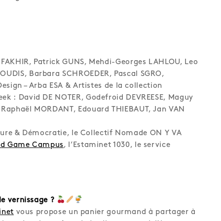
 FAKHIR, Patrick GUNS, Mehdi-Georges LAHLOU, Leo
OUDIS, Barbara SCHROEDER, Pascal SGRO,
Design – Arba ESA
&
Artistes de la collection
eek :
David DE NOTER, Godefroid DEVREESE, Maguy
 Raphaël MORDANT, Edouard THIEBAUT, Jan VAN
lture & Démocratie, le Collectif Nomade ON Y VA
rd Game Campus
, l’Estaminet 1030, le service
le vernissage ?
inet
vous propose un panier gourmand à partager à