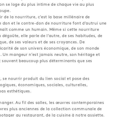
ion se loge du plus intime de chaque vie au plus
oupe.
r de la nourriture, c’est la base millénaire de
 le don et le contre-don de nourriture font d’autrui une
nnaît comme un humain. Même si cette nourriture
u dégoûte, elle parle de l’autre, de ses habitudes, de
ue, de ses valeurs et de ses croyances. De
récarité de son univers économique, de son monde
 Un mangeur n’est jamais neutre, son héritage et
nt souvent beaucoup plus déterminants que ses
se nourrir produit du lien social et pose des
ogiques, économiques, sociales, culturelles,
pas esthétiques.
manger. Au fil des salles, les œuvres contemporaines
vres plus anciennes de la collection communale de
tager au restaurant, de la cuisine à notre assiette.