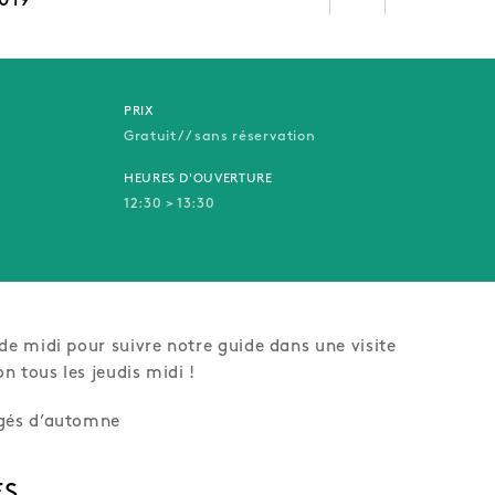
019
PRIX
Gratuit // sans réservation
HEURES D'OUVERTURE
12:30 > 13:30
de midi pour suivre notre guide dans une visite
on tous les jeudis midi !
ngés d’automne