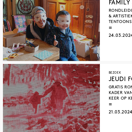
FAMILY
RONDLEIDI
& ARTISTIE
TENTOONST
24.03.20
BEZOEK
JEUDI 
GRATIS RO
KADER VA
KEER OP K
21.03.202