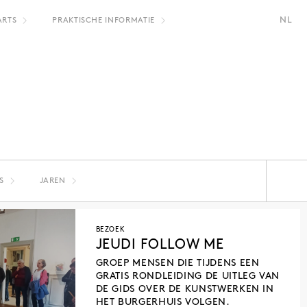
NL
ARTS
PRAKTISCHE INFORMATIE
FR
EN
S
JAREN
FRANCIS ALŸS
2024
2023
MARIE ROSEN
2020
2019
BEZOEK
LUCILE BERTRAND
2016
2015
JEUDI FOLLOW ME
RITSART GOBYN
GROEP MENSEN DIE TIJDENS EEN
SYLVIE EYBERG
GRATIS RONDLEIDING DE UITLEG VAN
ON KAWARA
DE GIDS OVER DE KUNSTWERKEN IN
HET BURGERHUIS VOLGEN.
EIRENE EFSTATHIOU