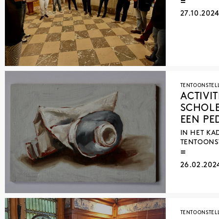
27.10.202
TENTOONSTEL
ACTIVI
SCHOLE
EEN PE
IN HET KA
TENTOONST
26.02.20
TENTOONSTEL