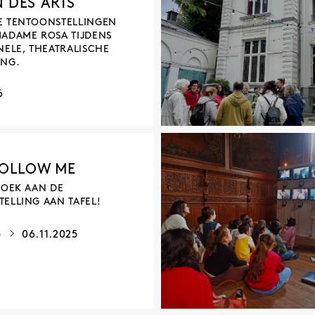
 DES ARTS
IA
E TENTOONSTELLINGEN
ADAME ROSA TIJDENS
NELE, THEATRALISCHE
ING.
6
FOLLOW ME
ZOEK AAN DE
ELLING AAN TAFEL!
5
06.11.2025