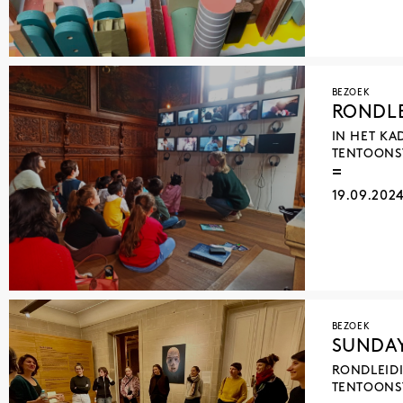
BEZOEK
RONDL
IN HET KA
TENTOONS
19.09.202
BEZOEK
SUNDAY
RONDLEIDI
TENTOONS