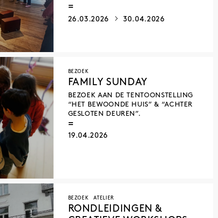
SAHAR SAÂDAOUI
26.03.2026
30.04.2026
BARBARA IWEINS
VINCENT SOLHEID
MAYA DE MONDRAGON
LÉNA BABINET
KATRIEN DE BLAUWER
BEZOEK
SEYNI AWA CAMARA
FAMILY SUNDAY
TATIANA BOHM
BEZOEK AAN DE TENTOONSTELLING
ANDREI MOLODKIN
“HET BEWOONDE HUIS” & “ACHTER
ANN VERONICA JANSSENS
GESLOTEN DEUREN”.
OHME
ELLEN DHONDT
19.04.2026
SAM DE BUYSERE
MAO WHU
CHRISTOPHE TERLINDEN
DAVID DE TSCHARNER
SÉBASTIEN ALOUF
BEZOEK
ATELIER
BOARD GAME CAMPUS & ARBA–ESA
RONDLEIDINGEN &
AURÉLIEN GOUBAU