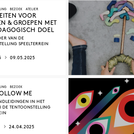
LING
BEZOEK
ATELIER
TEITEN VOOR
N & GROEPEN MET
DAGOGISCH DOEL
DER VAN DE
ELLING SPEELTERREIN
5
09.05.2025
LING
BEZOEK
FOLLOW ME
NDLEIDINGEN IN HET
N DE TENTOONSTELLING
EIN
5
24.04.2025