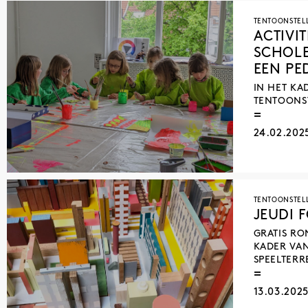
TENTOONSTEL
ACTIVI
SCHOLE
EEN PE
IN HET KA
TENTOONST
24.02.202
TENTOONSTEL
JEUDI 
GRATIS RO
KADER VA
SPEELTERR
13.03.202