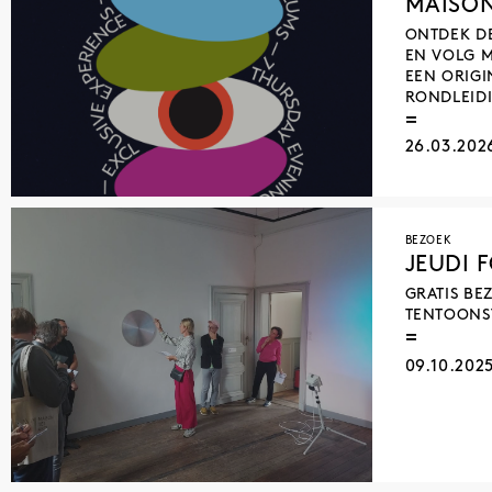
MAISON
PATRIMOINE À ROULETTES
ROMANE ISKAR
ONTDEK D
EN VOLG M
EEN ORIGI
RONDLEID
26.03.202
BEZOEK
JEUDI 
GRATIS BE
TENTOONST
09.10.202