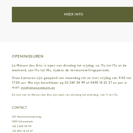
SIEMEN VAN GAUBERGEN
MAO WHU
XAVIER DUFFAUT
ANNA MANCUSO
MEER INFO
ANNA RAIMONDO
CHRISTOPHE TERLINDEN
DENICOLAI & PROVOOST
EVA EVRARD
FLORIS HOVERS
DAVID DE TSCHARNER
MYRIAM HORNARD
BENOÎT BASTIN
PRISCILLA BECCARI
SÉBASTIEN ALOUF
PAUL GÉRARD
LOUISE LIMONTAS
OPENINGSUREN
ANTOINE MOULINARD
BOARD GAME CAMPUS & ARBA–E
La Maison des Arts is open van dinsdag tot vrijdag, va, 11u tot 17u et de
ANNE SEDEL
FRÉDÉRIC BIESMANS
weekend, van 11u tot 18u, tijdens de tentoonstellingsperiode.
JAN DE VLIEGHER
AURÉLIEN GOUBAU
Onze kantoren zijn geopend van maandag tot en met vrijdag van 9.00 tot
PATRIMOINE À ROULETTES
ROMANE ISKARIA
17.00 uur. We zijn bereikbaar op 02 240 34 99 of 0490 14 25 37 en per e-
mail:
info@lamaisondesarts.be
De tuin van La Maison des Arts zijn open van dinsdag tot zaterdag, van 11 tot 17u.
CONTACT
147 Haachtsesteenweg,
1030 Schaerbeek
+32 2 240 34 99
+32 490 14 25 37