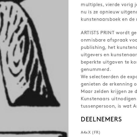
multiples, vierde vorig 
nu is ze opnieuw uitgen
kunstenaarsboek en de 
ARTISTS PRINT wordt g
onmisbare afspraak voo
publishing, het kunsten
uitgevers en kunstenaars
beperkte uitgaven te k
genummerd.
We selecteerden de exp
genieten de erkenning o
Maar zelden krijgen ze 
Kunstenaars uitnodigen 
tussenpersoon, is wat Ar
DEELNEMERS
A4xX (FR)