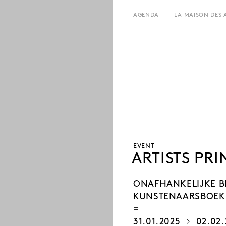
AGENDA
LA MAISON DES 
HET HUIS
UREN EN ADRES
GESCHIEDENIS
TARIEF EN RESERVATIES
VERHUUR
TEAM EN CONTACTEN
L’ESTAMINET
KUNSTENAARS
PERS
PARTNERS
EVENT
ARTISTS PRIN
ONAFHANKELIJKE B
KUNSTENAARSBOEKE
31.01.2025
02.02.