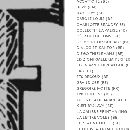
ACCATTONE (BE)
B09K (CN)
BARTLEBY (BE)
CAROLE LOUIS (BE)
CHARLOTTE BEAUDRY BE)
COLLECTIF LA VALISE (FR)
DÉCADE ÉDITIONS (BE)
DELPHINE DESGUILAGE (BE
DIALOGIST-KANTOR (BE)
DIEGO THIELEMANS (BE)
EDIZIONI GALLERIA PERIFER
EGON VAN HERREWEGHE (B
ERG (BE)
ETS DECOUX (BE)
GRANDIOSE (BE)
GRÉGOIRE MOTTE (FR)
JPB ÉDITIONS (BE)
JULES PLAYA- ARRUEGO (FR
KURT RYSLAVY (BE)
LA CAMBRE PRINTMAKING
LA LETTRE VOLÉE (BE)
LE 75 – LA COLLEC (BE)
LE NOUVEAU REMORQUEUR 