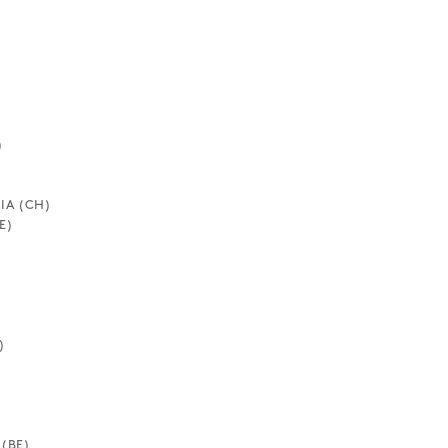
)
IA (CH)
E)
)
(BE)