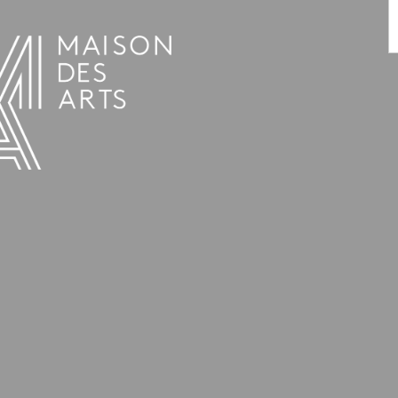
AGENDA
LA MAISON DES ARTS
HET HUIS
PRAKTISCHE INFORMATIE
GESCHIEDENIS
VERHUUR
UREN EN ADRES
L’ESTAMINET
TARIEF EN RESERVATIES
KUNSTENAARS
TEAM EN CONTACTEN
PERS
PARTNERS