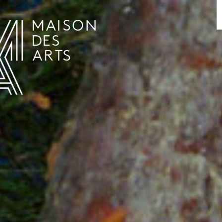
AGENDA
LA MAISON DES ARTS
HET HUIS
PRAKTISCHE INFORMATIE
GESCHIEDENIS
VERHUUR
UREN EN ADRES
L’ESTAMINET
TARIEF EN RESERVATIES
KUNSTENAARS
TEAM EN CONTACTEN
PERS
PARTNERS