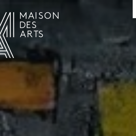
AGENDA
LA MAISON DES ARTS
HET HUIS
PRAKTISCHE INFORMATIE
GESCHIEDENIS
VERHUUR
UREN EN ADRES
L’ESTAMINET
TARIEF EN RESERVATIES
KUNSTENAARS
TEAM EN CONTACTEN
PERS
PARTNERS