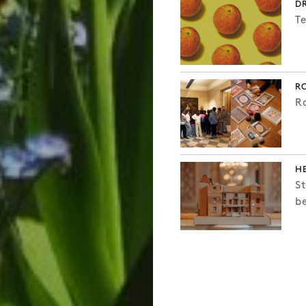
DR
T
R
R
H
S
b