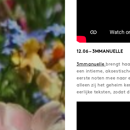
12.06 – 3MMANUELLE
3mmanuelle
brengt haa
een intieme, akoestisch
eerste noten mee naar 
alleen zij het geheim k
eerlijke teksten, zodat