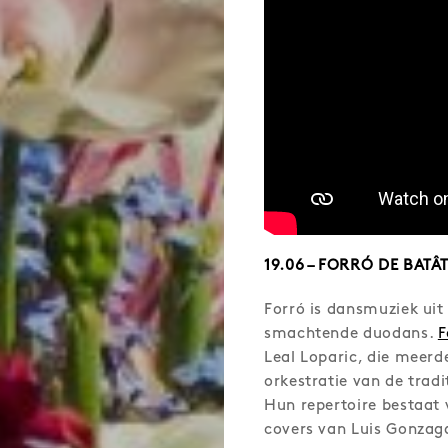
19.06 – FORRÓ DE BATÂ
Forró is dansmuziek uit
smachtende duodans.
F
Leal Loparic, die meerd
orkestratie van de trad
Hun repertoire bestaat 
covers van Luis Gonzag