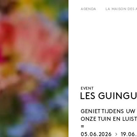
AGENDA
LA MAISON DES 
HET HUIS
UREN EN ADRES
GESCHIEDENIS
TARIEF EN RESERVATIES
VERHUUR
TEAM EN CONTACTEN
L’ESTAMINET
KUNSTENAARS
PERS
PARTNERS
EVENT
LES GUINGU
GENIET TIJDENS UW
ONZE TUIN EN LUIS
05.06.2026
19.06