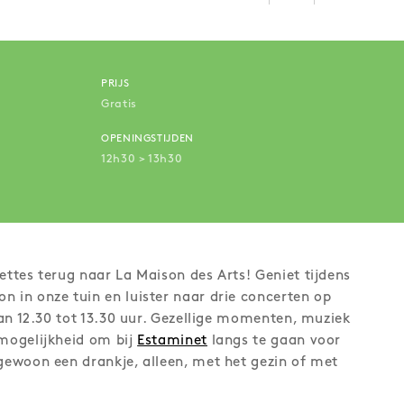
PRIJS
Gratis
OPENINGSTIJDEN
12h30 > 13h30
ettes terug naar La Maison des Arts! Geniet tijdens
n in onze tuin en luister naar drie concerten op
 van 12.30 tot 13.30 uur. Gezellige momenten, muziek
 mogelijkheid om bij
Estaminet
langs te gaan voor
 gewoon een drankje, alleen, met het gezin of met