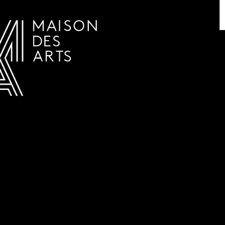
AGENDA
LA MAISON DES ARTS
HET HUIS
PRAKTISCHE INFORMATIE
GESCHIEDENIS
VERHUUR
UREN EN ADRES
L’ESTAMINET
TARIEF EN RESERVATIES
KUNSTENAARS
TEAM EN CONTACTEN
PERS
PARTNERS