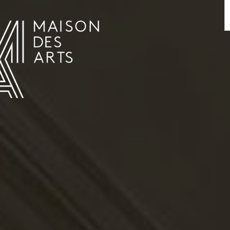
AGENDA
LA MAISON DES ARTS
HET HUIS
PRAKTISCHE INFORMATIE
GESCHIEDENIS
VERHUUR
UREN EN ADRES
L’ESTAMINET
TARIEF EN RESERVATIES
KUNSTENAARS
TEAM EN CONTACTEN
PERS
PARTNERS