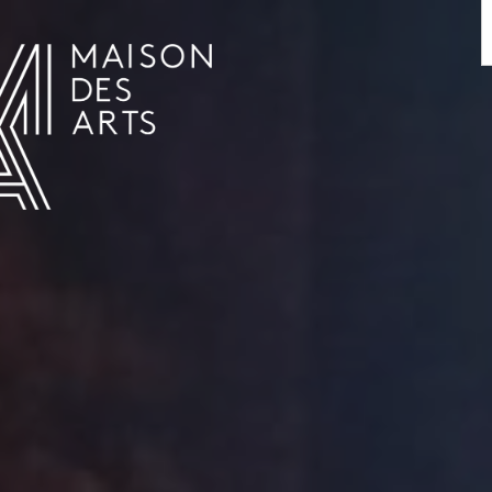
AGENDA
LA MAISON DES ARTS
HET HUIS
PRAKTISCHE INFORMATIE
GESCHIEDENIS
VERHUUR
UREN EN ADRES
L’ESTAMINET
TARIEF EN RESERVATIES
KUNSTENAARS
TEAM EN CONTACTEN
PERS
PARTNERS