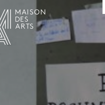
AGENDA
LA MAISON DES ARTS
LE LIEU
INFOS PRATIQUES
HISTOIRE
LOCATIONS
HORAIRES ET ADRESSE
L’ESTAMINET
TARIFS ET RÉSERVATION
ARTISTES
ÉQUIPE ET CONTACTS
PRESSE
PARTENAIRES