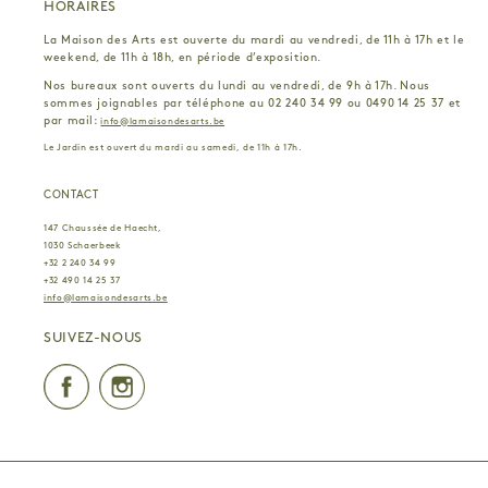
HORAIRES
La Maison des Arts est ouverte du mardi au vendredi, de 11h à 17h et le
weekend, de 11h à 18h, en période d’exposition.
Nos bureaux sont ouverts du lundi au vendredi, de 9h à 17h. Nous
sommes joignables par téléphone au 02 240 34 99 ou 0490 14 25 37 et
par mail:
info@lamaisondesarts.be
Le Jardin est ouvert du mardi au samedi, de 11h à 17h.
CONTACT
147 Chaussée de Haecht,
1030 Schaerbeek
+32 2 240 34 99
+32 490 14 25 37
info@lamaisondesarts.be
SUIVEZ-NOUS
Facebook
Instagram