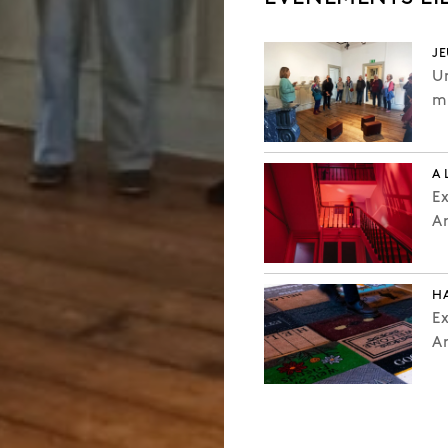
J
Un
ma
A 
Ex
Ar
HA
Ex
Ar