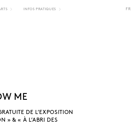
FR
ARTS
INFOS PRATIQUES
NL
OW ME
GRATUITE DE L’EXPOSITION
N » & « À L’ABRI DES