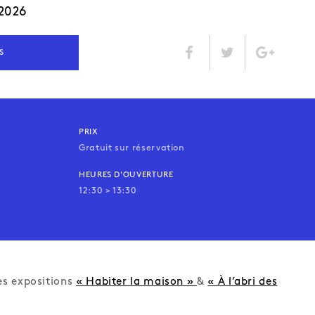
2026
S
PRIX
Gratuit sur réservation
HEURES D'OUVERTURE
12:30 > 13:30
des expositions
« Habiter la maison »
&
« À l’abri des