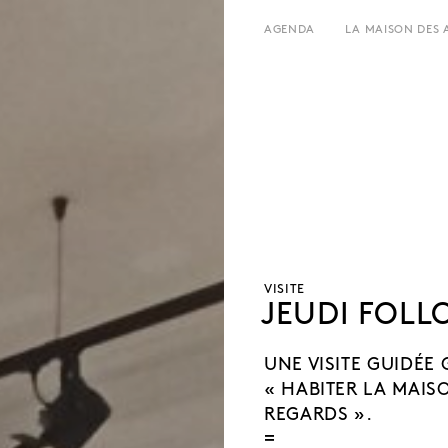
AGENDA
LA MAISON DES 
LE LIEU
HORAIRES ET ADRESSE
HISTOIRE
TARIFS ET RÉSERVATION
LOCATIONS
ÉQUIPE ET CONTACTS
L’ESTAMINET
ARTISTES
PRESSE
PARTENAIRES
VISITE
JEUDI FOLL
UNE VISITE GUIDÉE 
« HABITER LA MAISO
REGARDS ».