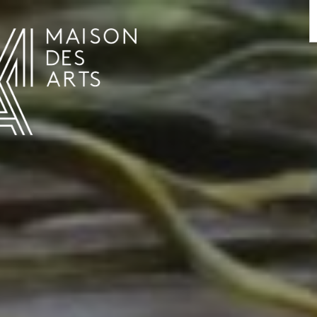
AGENDA
LA MAISON DES ARTS
HET HUIS
PRAKTISCHE INFORMATIE
GESCHIEDENIS
VERHUUR
UREN EN ADRES
L’ESTAMINET
TARIEF EN RESERVATIES
KUNSTENAARS
TEAM EN CONTACTEN
PERS
PARTNERS