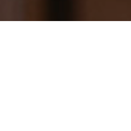
TENTOONSTELLING
BEZOEK
RONDLEIDINGEN /
RONDLEIDINGEN + WORKSHOPS
(GROEPEN)
IN HET KADER VAN DE TENTOONSTELLING
FIL
20.02.2021
25.04.2021