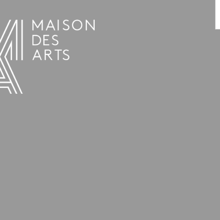
AGENDA
LA MAISON DES ARTS
HET HUIS
PRAKTISCHE INFORMATIE
GESCHIEDENIS
VERHUUR
UREN EN ADRES
L’ESTAMINET
TARIEF EN RESERVATIES
KUNSTENAARS
TEAM EN CONTACTEN
PERS
PARTNERS