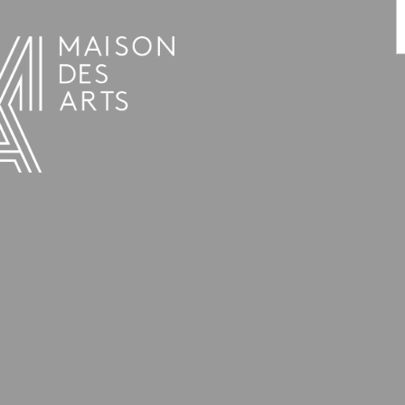
AGENDA
LA MAISON DES ARTS
HET HUIS
PRAKTISCHE INFORMATIE
GESCHIEDENIS
VERHUUR
UREN EN ADRES
L’ESTAMINET
TARIEF EN RESERVATIES
KUNSTENAARS
TEAM EN CONTACTEN
PERS
PARTNERS