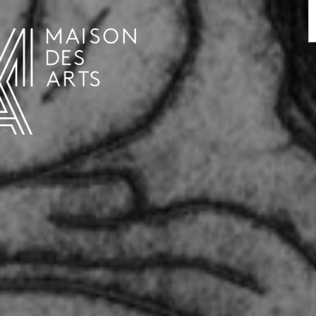
AGENDA
LA MAISON DES ARTS
LE LIEU
INFOS PRATIQUES
HISTOIRE
LOCATIONS
HORAIRES ET ADRESSE
L’ESTAMINET
TARIFS ET RÉSERVATION
ARTISTES
ÉQUIPE ET CONTACTS
PRESSE
PARTENAIRES