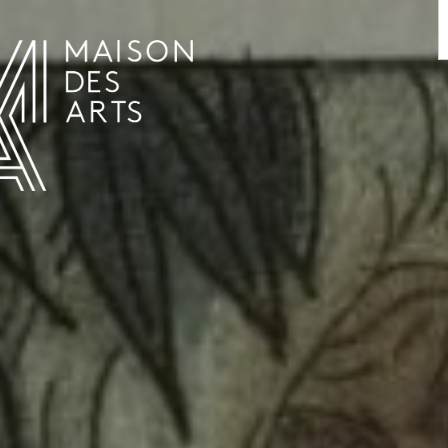
AGENDA
LA MAISON DES ARTS
LE LIEU
INFOS PRATIQUES
HISTOIRE
LOCATIONS
HORAIRES ET ADRESSE
L’ESTAMINET
TARIFS ET RÉSERVATION
ARTISTES
ÉQUIPE ET CONTACTS
PRESSE
PARTENAIRES