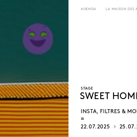
AGENDA
LA MAISON DES 
LE LIEU
HORAIRES ET ADRESSE
HISTOIRE
TARIFS ET RÉSERVATION
LOCATIONS
ÉQUIPE ET CONTACTS
L’ESTAMINET
ARTISTES
PRESSE
PARTENAIRES
STAGE
SWEET HOME
INSTA, FILTRES & MO
22.07.2025
25.07.