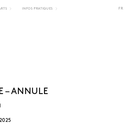
FR
ARTS
INFOS PRATIQUES
 – ANNULE
I
2025